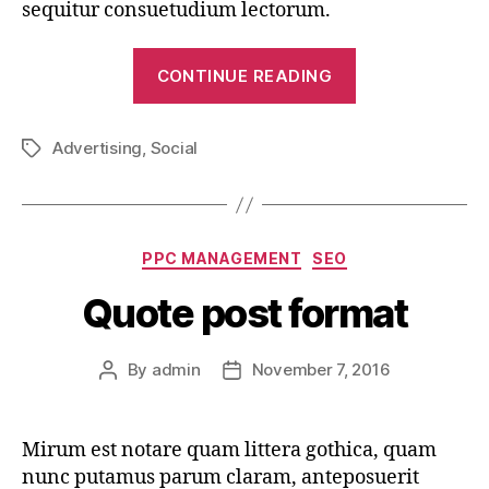
sequitur consuetudium lectorum.
“Gallery
CONTINUE READING
post
format”
Advertising
,
Social
Tags
Categories
PPC MANAGEMENT
SEO
Quote post format
By
admin
November 7, 2016
Post
Post
author
date
Mirum est notare quam littera gothica, quam
nunc putamus parum claram, anteposuerit