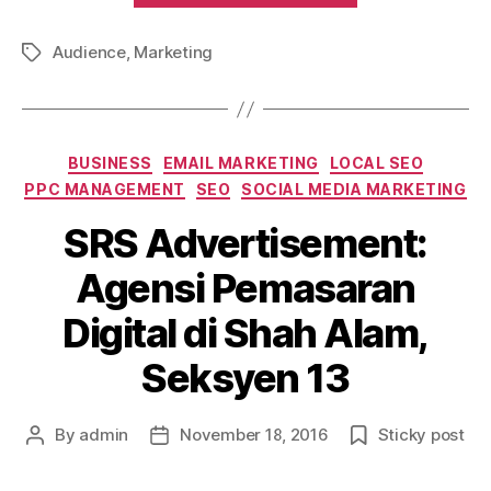
images
Audience
,
Marketing
inside”
Tags
Categories
BUSINESS
EMAIL MARKETING
LOCAL SEO
PPC MANAGEMENT
SEO
SOCIAL MEDIA MARKETING
SRS Advertisement:
Agensi Pemasaran
Digital di Shah Alam,
Seksyen 13
By
admin
November 18, 2016
Sticky post
Post
Post
author
date