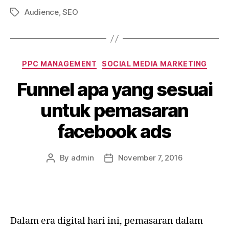
Audience
,
SEO
Pemasaran
Tags
Digital
di
Shah
Categories
PPC MANAGEMENT
SOCIAL MEDIA MARKETING
Alam,
Seksyen
Funnel apa yang sesuai
13”
untuk pemasaran
facebook ads
By
admin
November 7, 2016
Post
Post
author
date
Dalam era digital hari ini, pemasaran dalam