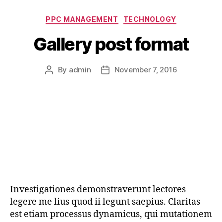
facebook
Categories
PPC MANAGEMENT
TECHNOLOGY
ads”
Gallery post format
By
admin
November 7, 2016
Post
Post
author
date
Investigationes demonstraverunt lectores
legere me lius quod ii legunt saepius. Claritas
est etiam processus dynamicus, qui mutationem