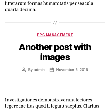
litterarum formas humanitatis per seacula
quarta decima.
Categories
PPC MANAGEMENT
Another post with
images
By
admin
November 6, 2016
Post
Post
author
date
Investigationes demonstraverunt lectores
legere me lius quod ii legunt saepius. Claritas