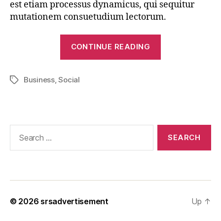
est etiam processus dynamicus, qui sequitur
mutationem consuetudium lectorum.
“Another
CONTINUE READING
post
with
Business
,
Social
images”
Tags
Search
for:
© 2026
srsadvertisement
Up
↑