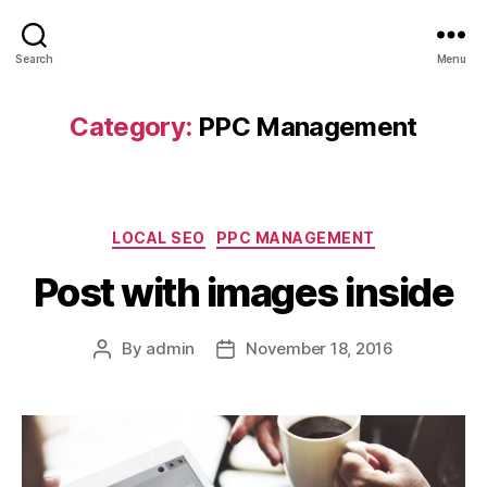
srsadvertisement
Search
Menu
Category:
PPC Management
Categories
LOCAL SEO
PPC MANAGEMENT
Post with images inside
By
admin
November 18, 2016
Post
Post
author
date